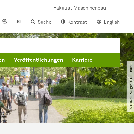
Fakultät Maschinenbau
Suche
Kontrast
English
en
Veröffentlichungen
Karriere
© Roland Baege​/​TU Dortmund