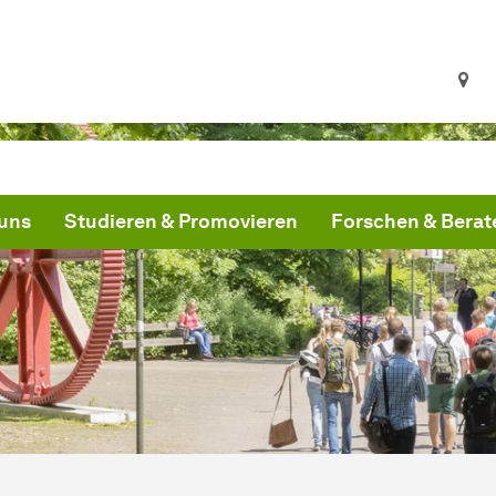
uns
Studieren & Promovieren
Forschen & Berat
ind hier:
artseite