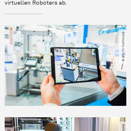
virtuellen Roboters ab.
© IPS​/​TU Dortmund