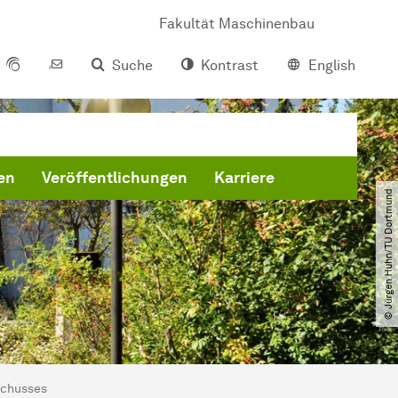
Fakultät Maschinenbau
Suche
Kontrast
English
en
Veröffentlichungen
Karriere
© Jürgen Huhn​/​TU Dortmund
schusses