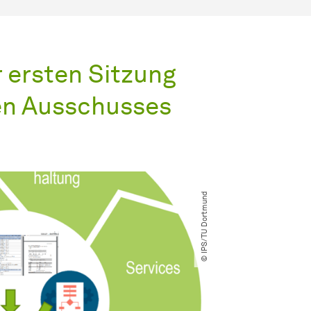
r ersten Sitzung
en Ausschusses
© IPS​/​TU Dortmund