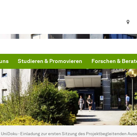
uns
Studieren & Promovieren
Forschen & Berat
ind hier:
artseite
UniDoku - Einladung zur ersten Sitzung des Projektbegleitenden Aus